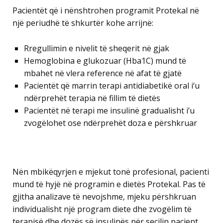
Pacientët që i nënshtrohen programit Protekal në
një periudhë të shkurtër kohe arrijnë:
Rregullimin e nivelit të sheqerit në gjak
Hemoglobina e glukozuar (Hba1C) mund të
mbahet në vlera reference në afat të gjatë
Pacientët që marrin terapi antidiabetikë oral i‘u
ndërprehët terapia në fillim të dietës
Pacientët në terapi me insulinë gradualisht i’u
zvogëlohet ose ndërprehët doza e përshkruar
Nën mbikëqyrjen e mjekut tonë profesional, pacienti
mund të hyjë në programin e dietës Protekal. Pas të
gjitha analizave të nevojshme, mjeku përshkruan
individualisht një program diete dhe zvogëlim të
terapisë dhe dozës së insulinës për secilin pacient.