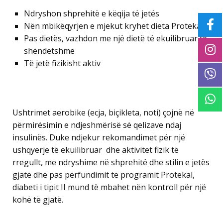
Ndryshon shprehitë e këqija të jetës
Nën mbikëqyrjen e mjekut kryhet dieta Protekal
Pas dietës, vazhdon me një dietë të ekuilibruar të
shëndetshme
Të jetë fizikisht aktiv
Ushtrimet aerobike (ecja, biçikleta, noti) çojnë në
përmirësimin e ndjeshmërisë së qelizave ndaj
insulinës. Duke ndjekur rekomandimet për një
ushqyerje të ekuilibruar dhe aktivitet fizik të
rregullt, me ndryshime në shprehitë dhe stilin e jetës
gjatë dhe pas përfundimit të programit Protekal,
diabeti i tipit II mund të mbahet nën kontroll për një
kohë të gjatë.