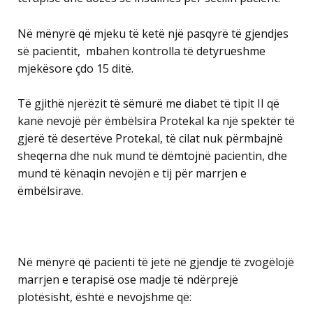
Në mënyrë që mjeku të ketë një pasqyrë të gjendjes
së pacientit, mbahen kontrolla të detyrueshme
mjekësore çdo 15 ditë.
Të gjithë njerëzit të sëmurë me diabet të tipit II që
kanë nevojë për ëmbëlsira Protekal ka një spektër të
gjerë të desertëve Protekal, të cilat nuk përmbajnë
sheqerna dhe nuk mund të dëmtojnë pacientin, dhe
mund të kënaqin nevojën e tij për marrjen e
ëmbëlsirave.
Në mënyrë që pacienti të jetë në gjendje të zvogëlojë
marrjen e terapisë ose madje të ndërprejë
plotësisht, është e nevojshme që: