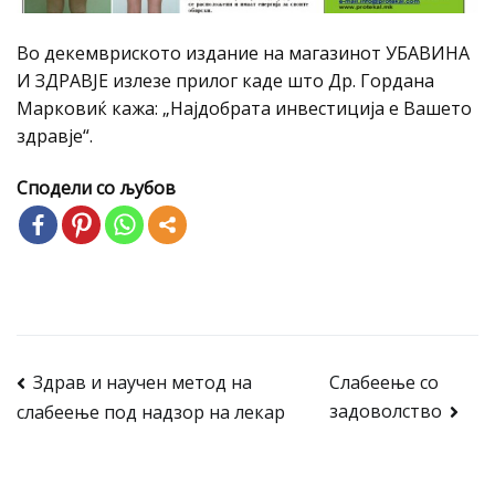
Во декемвриското издание на магазинот УБАВИНА
И ЗДРАВЈЕ излезе прилог каде што Др. Гордана
Марковиќ кажа: „Најдобрата инвестиција е Вашето
здравје“.
Сподели со љубов
Post
Здрав и научен метод на
Слабеење со
задоволство
слабеење под надзор на лекар
navigation