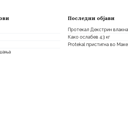
ови
Последни објави
Протекал Декстрин влакн
Како ослабев 43 кг
Protekal пристигна во Мак
ашања