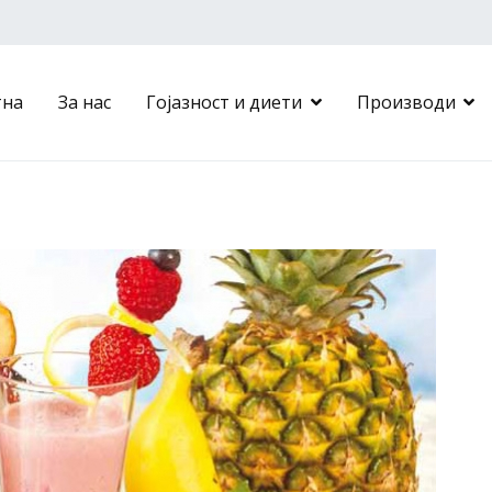
тна
За нас
Гојазност и диети
Производи