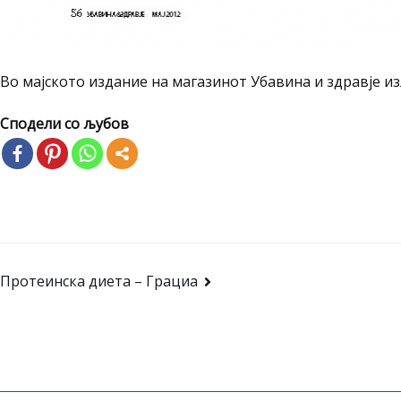
Во мајското издание на магазинот Убавина и здравје из
Сподели со љубов
Post
Протеинска диета – Грациа
navigation