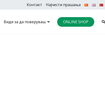
Контакт
Најчести прашања
Види за да поверуваш
ONLINE SHOP