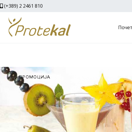
Skip
(+389) 2 2461 810
to
content
Поче
Protekal